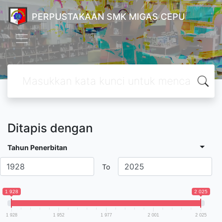
PERPUSTAKAAN SMK MIGAS CEPU
Ditapis dengan
Tahun Penerbitan
To
1 928
2 025
1 928
1 952
1 977
2 001
2 025