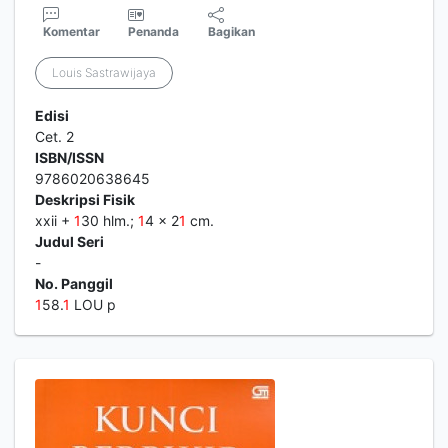
Komentar
Penanda
Bagikan
Louis Sastrawijaya
Edisi
Cet. 2
ISBN/ISSN
9786020638645
Deskripsi Fisik
xxii +
1
30 hlm.;
1
4 x 2
1
cm.
Judul Seri
-
No. Panggil
1
58.
1
LOU p