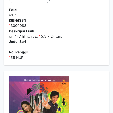
Edisi
ed. 5
ISBN/ISSN
1
3000088
Deskripsi Fisik
xii, 447 hlm.: ilus.;
1
5,5 x 24 cm.
Judul Seri
-
No. Panggil
1
55 HUR p