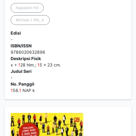
Napoleon Hill
Michael J. Ritt, Jr.
Edisi
-
ISBN/ISSN
9786020632896
Deskripsi Fisik
x +
1
28 hlm.;
1
5 x 23 cm.
Judul Seri
-
No. Panggil
1
58.
1
NAP k