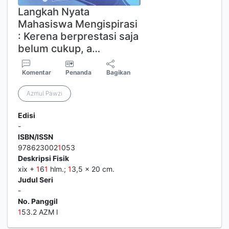
Langkah Nyata
Mahasiswa Mengispirasi
: Kerena berprestasi saja
belum cukup, a…
Komentar
Penanda
Bagikan
Azmul Pawzi
Edisi
-
ISBN/ISSN
978623002
1
053
Deskripsi Fisik
xix +
1
6
1
hlm.;
1
3,5 x 20 cm.
Judul Seri
-
No. Panggil
1
53.2 AZM l