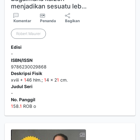
menjadikan sesuatu leb…
Komentar
Penanda
Bagikan
Robert Maurer
Edisi
-
ISBN/ISSN
9786230029868
Deskripsi Fisik
xviii +
1
46 hlm.;
1
4 x 2
1
cm.
Judul Seri
-
No. Panggil
1
58.
1
ROB o