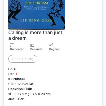
Calling is more than just
a dream
Komentar
Penanda
Bagikan
CUAN, Lie Seng
Edisi
Cet.
1
ISBN/ISSN
978602052
1
749
Deskripsi Fisik
xi +
1
03 hlm.;
1
3,5 x 20 cm.
Judul Seri
-