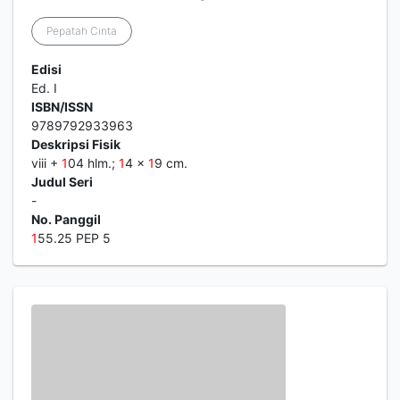
Pepatah Cinta
Edisi
Ed. I
ISBN/ISSN
9789792933963
Deskripsi Fisik
viii +
1
04 hlm.;
1
4 x
1
9 cm.
Judul Seri
-
No. Panggil
1
55.25 PEP 5