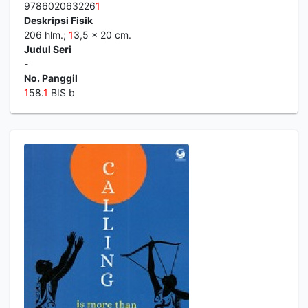
978602063226
1
Deskripsi Fisik
206 hlm.;
1
3,5 x 20 cm.
Judul Seri
-
No. Panggil
1
58.
1
BIS b