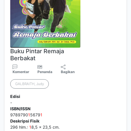
Buku Pintar Remaja
Berbakat
Komentar
Penanda
Bagikan
GALBRAITH, Judy
Edisi
-
ISBN/ISSN
9789790
1
5679
1
Deskripsi Fisik
296 hlm.:
1
8,5 x 23,5 cm.