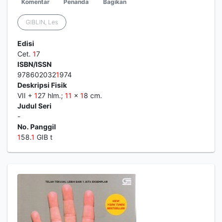
Komentar
Penanda
Bagikan
GIBLIN, Les
Edisi
Cet.
1
7
ISBN/ISSN
978602032
1
974
Deskripsi Fisik
VII +
1
27 hlm.;
1
1
x
1
8 cm.
Judul Seri
-
No. Panggil
1
58.
1
GIB t